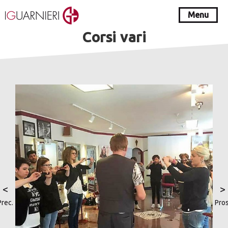
Menu
Corsi vari
<
>
Prec.
Pros